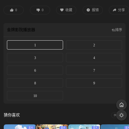
列的過年習俗，讓女性們忙前忙後的背後意義是甚麼?
0
0
收藏
报错
分享
金牌影院
播放器
排序
1
2
3
4
6
7
8
9
10
猜你喜欢
换一换
蓝光
蓝光
蓝光
蓝