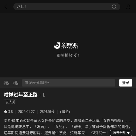
八仙！
即将播放
登录
咁样过年至正路
1
真人秀
|
2025.01.27
|
28分56秒
|
(10全)
3.8
简介:
逢年過節就是華人女性最忙碌的時刻，農曆新年更堪稱「女性勞動周」，尤
其是傳統觀念中，「媽媽」、「女兒」、「媳婦」除了被賦予除舊佈新的責任，
過年期間還要駐守廚房、還要幫忙祭祀、張羅年菜...... 但到底一系