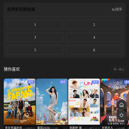
金牌影院
播放器
排序
1
2
3
4
5
6
猜你喜欢
换一换
蓝光
蓝光
蓝光
蓝
克拉克森的农...
乘风2026
奔跑吧 第...
半熟恋人 ...
9.6
5.3
6.9
(08期)
(0703期)
(0713期下)
(0804期)