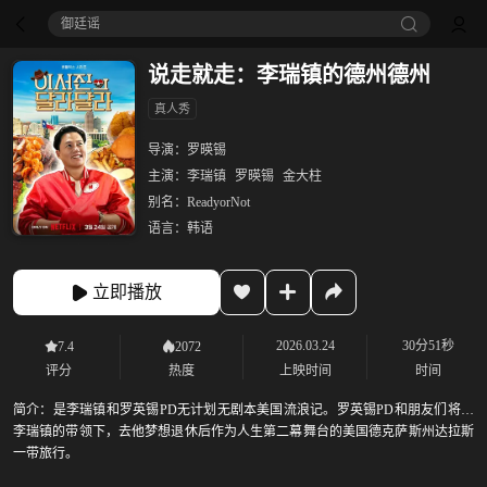
御廷谣‎
说走就走：李瑞镇的德州德州
真人秀
导演：
罗暎锡
主演：
李瑞镇
罗暎锡
金大柱
别名：
ReadyorNot
语言：
韩语
立即播放
2026.03.24
30分51秒
7.4
2072
评分
热度
上映时间
时间
简介：
是李瑞镇和罗英锡PD无计划无剧本美国流浪记。罗英锡PD和朋友们将在
李瑞镇的带领下，去他梦想退休后作为人生第二幕舞台的美国德克萨斯州达拉斯
一带旅行。