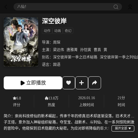
八仙！
深空彼岸
动作
动画
奇幻
导演：
周琛
主演：
梁达伟
唐雅菁
孙恺寅
曹真
黄
别名：
深空彼岸第一季之旧术秘路
深空彼岸第一季之列仙
语言：
国语
立即播放
2026.01.16
21分
6.8
13.8万
评分
热度
上映时间
时间
简介：
崇尚科技修仙的新术崛起，传承千年的修真旧术却逐渐没落，旧术天才小
子王煊，意外加入神秘组织秘路，夺至宝、战新术、斗列仙、在一系列惊险刺激
的冒险中，他窥探到旧术隐藏的大秘密。为应对即将降临的巨大危
机，王煊不惜深入星空，挑战自己成长的极限。