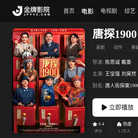
电影
首页
电视剧
综艺
唐探1900
喜剧
动作
悬
导演:
陈思诚
戴墨
主演:
王宝强
刘昊然
别名:
唐人街探案190
立即播放
6.4
热度
评分
1.1万
人