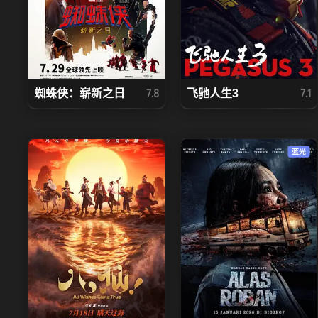
蜘蛛侠：崭新之日
飞驰人生3
7.8
7.1
蓝光