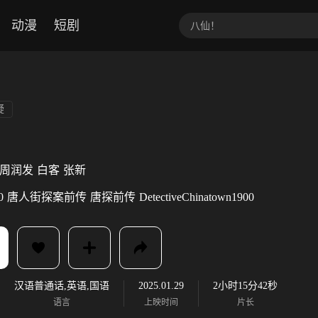
动漫
短剧
疑
周润发
白客
张新
0
唐人街探案前传
唐探前传
DetectiveChinatown1900
汉语普通话,英语,国语
2025.01.29
2小时15分42秒
语言
上映时间
片长