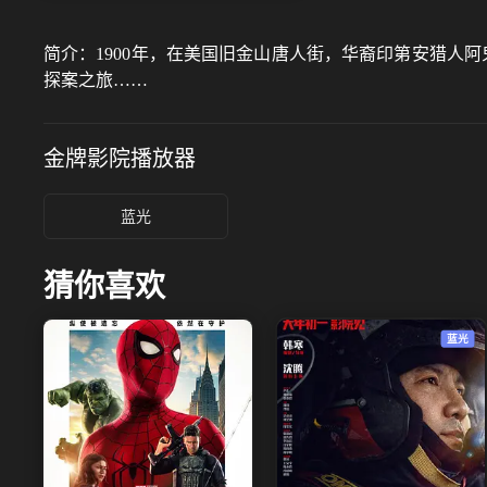
简介：
1900年，在美国旧金山唐人街，华裔印第安猎人
探案之旅……
金牌影院
播放器
蓝光
猜你喜欢
蓝光