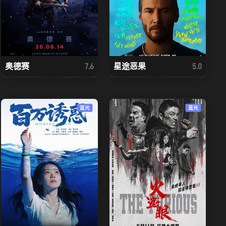
奥德赛
星途恶果
7.6
5.0
蓝光
蓝光