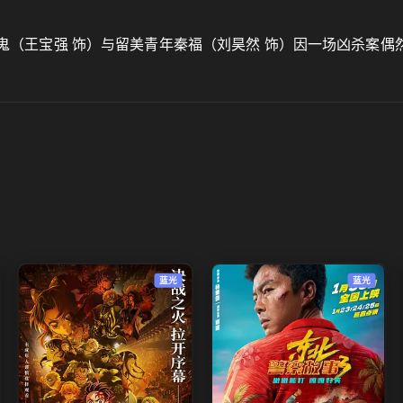
阿鬼（王宝强 饰）与留美青年秦福（刘昊然 饰）因一场凶杀案偶
蓝光
蓝光