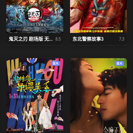
鬼灭之刃 剧场版 无...
东北警察故事3
8.5
7.3
蓝光
蓝光