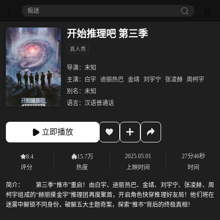
痴迷
开始推理吧 第三季
真人秀
导演：
未知
主演：
白宇
迪丽热巴
金靖
刘宇宁
张凌赫
周柯宇
别名：
未知
语言：
汉语普通话
立即播放
2025.05.01
27分46秒
8.4
15.7万
评分
热度
上映时间
时间
简介：
第三季“推市”重启！由白宇、迪丽热巴、金靖、刘宇宁、张凌赫、周
柯宇组成的“赫丽摸金宇”推理团再度聚首，开启角色快穿推理好友局！他们将在
迷雾中解锁不同身份，破解五大主题奇案，探索“推市”背后的终极真相！